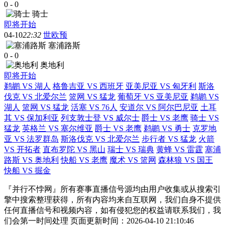
0
-
0
骑士
即将开始
04-10
22:32
世欧预
塞浦路斯
0
-
0
奥地利
即将开始
鹈鹕 VS 湖人
格鲁吉亚 VS 西班牙
亚美尼亚 VS 匈牙利
斯洛
伐克 VS 北爱尔兰
篮网 VS 猛龙
葡萄牙 VS 亚美尼亚
鹈鹕 VS
湖人
篮网 VS 猛龙
活塞 VS 76人
安道尔 VS 阿尔巴尼亚
土耳
其 VS 保加利亚
列支敦士登 VS 威尔士
爵士 VS 老鹰
骑士 VS
猛龙
英格兰 VS 塞尔维亚
爵士 VS 老鹰
鹈鹕 VS 勇士
克罗地
亚 VS 法罗群岛
斯洛伐克 VS 北爱尔兰
步行者 VS 猛龙
火箭
VS 开拓者
直布罗陀 VS 黑山
瑞士 VS 瑞典
黄蜂 VS 雷霆
塞浦
路斯 VS 奥地利
快船 VS 老鹰
魔术 VS 篮网
森林狼 VS 国王
快船 VS 掘金
『并行不悖网』所有赛事直播信号源均由用户收集或从搜索引
擎中搜索整理获得，所有内容均来自互联网，我们自身不提供
任何直播信号和视频内容，如有侵犯您的权益请联系我们，我
们会第一时间处理 页面更新时间：2026-04-10 21:10:46