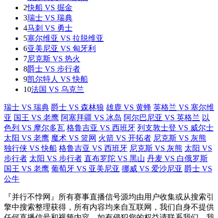
2
快船 VS 掘金
3
瑞士 VS 瑞典
4
马刺 VS 勇士
5
塞尔维亚 VS 拉脱维亚
6
亚美尼亚 VS 匈牙利
7
尼克斯 VS 热火
8
爵士 VS 步行者
9
凯尔特人 VS 快船
10
法国 VS 乌克兰
瑞士 VS 瑞典
爵士 VS 森林狼
雄鹿 VS 黄蜂
英格兰 VS 塞尔维
亚
国王 VS 老鹰
阿塞拜疆 VS 冰岛
阿尔巴尼亚 VS 英格兰
以
色列 VS 摩尔多瓦
格鲁吉亚 VS 西班牙
列支敦士登 VS 威尔士
太阳 VS 老鹰
魔术 VS 篮网
火箭 VS 开拓者
尼克斯 VS 灰熊
独行侠 VS 快船
格鲁吉亚 VS 西班牙
尼克斯 VS 灰熊
太阳 VS
步行者
太阳 VS 步行者
直布罗陀 VS 黑山
丹麦 VS 白俄罗斯
国王 VS 老鹰
葡萄牙 VS 亚美尼亚
挪威 VS 爱沙尼亚
爵士 VS
公牛
『并行不悖网』所有赛事直播信号源均由用户收集或从搜索引
擎中搜索整理获得，所有内容均来自互联网，我们自身不提供
任何直播信号和视频内容，如有侵犯您的权益请联系我们，我