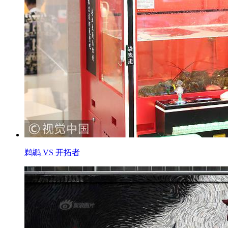
鹈鹕 VS 开拓者