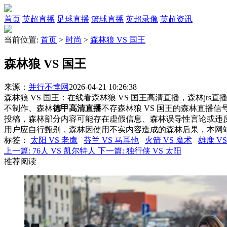
首页
英超直播
足球直播
篮球直播
英超录像
英超资讯
当前位置:
首页
>
时尚
>
森林狼 VS 国王
森林狼 VS 国王
来源：
并行不悖网
2026-04-21 10:26:38
森林狼 VS 国王：在线看森林狼 VS 国王高清直播，森林jrs
不制作、森林
德甲高清直播
不存森林狼 VS 国王的森林直播
投稿，森林部分内容可能存在虚假信息、森林误导性言论或违
用户应自行甄别，森林因使用不实内容造成的森林后果，本网
标签
：
太阳 VS 老鹰
芬兰 VS 马耳他
火箭 VS 魔术
雄鹿 V
上一篇:
76人 VS 凯尔特人
下一篇:
独行侠 VS 太阳
推荐阅读