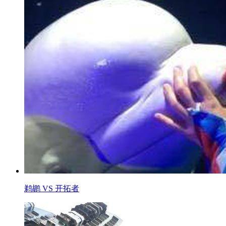
鹈鹕 VS 开拓者