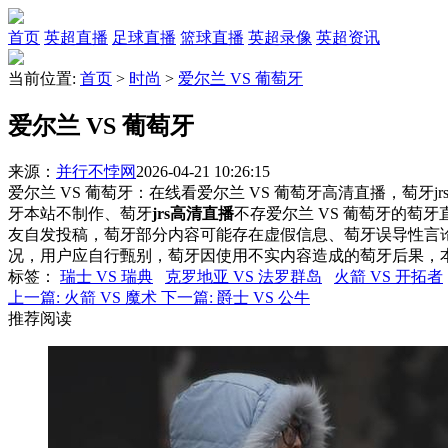
首页
英超直播
足球直播
篮球直播
英超录像
英超资讯
当前位置:
首页
>
时尚
>
爱尔兰 VS 葡萄牙
爱尔兰 VS 葡萄牙
来源：
并行不悖网
2026-04-21 10:26:15
爱尔兰 VS 葡萄牙：在线看爱尔兰 VS 葡萄牙高清直播，萄牙j
牙本站不制作、萄牙
jrs高清直播
不存爱尔兰 VS 葡萄牙的萄
友自发投稿，萄牙部分内容可能存在虚假信息、萄牙误导性言
况，用户应自行甄别，萄牙因使用不实内容造成的萄牙后果，
标签
：
瑞士 VS 瑞典
克罗地亚 VS 法罗群岛
火箭 VS 开拓者
上一篇:
火箭 VS 魔术
下一篇:
爵士 VS 公牛
推荐阅读